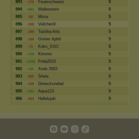
893
Feuerschwanz
5
-170
894
Wallenstein
5
+661
895
Mirva
5
-69
896
Veilchen9
5
-248
897
Tashha-Arts
5
-248
898
Grüner Apfel
5
-168
899
Koko_SSO
5
-71
900
Kimmie
5
+148
901
Frida2010
5
+1393
902
Asde 2003
5
+34
903
Shela
5
-630
904
Dreiecksnebel
5
-248
905
Aqua123
5
+351
906
Hallelujah
5
-503