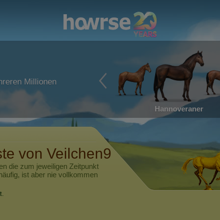
reren Millionen
Hannoveraner
ste von
Veilchen9
en die zum jeweiligen Zeitpunkt
häufig, ist aber nie vollkommen
t.