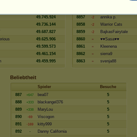
i
49.883.747
8855
Jessi98
-3
49.786.569
8856
мαη∂у_97
-3
49.745.924
8857
annika p.
-2
49.736.144
8858
Warrior Cats
-2
7
49.687.827
8859
BajkasFairytale
-2
rious
49.625.906
8860
♥♥Sasa♥♥
=
49.599.573
8861
Kleenena
=
49.461.154
8862
sierra9
=
h
49.459.995
8863
svenja88
=
Beliebtheit
Spieler
Besuche
887
bea07
5
+647
888
blackangel376
5
+333
889
MaryLou
5
+338
890
Viscogon
5
-69
891
kitty999
5
-169
892
-
Danny California
5