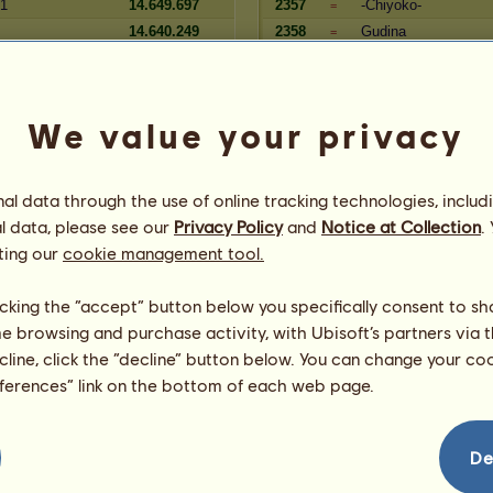
31
14.649.697
2357
-Chiyoko-
=
14.640.249
2358
Gudina
=
14.635.787
2359
krogoth
=
lange
14.629.131
2360
Mucki7
=
We value your privacy
Zugehörigkeit
Reserve
Spieler
l data through the use of online tracking technologies, includ
50.284.967
8844
Babsi10
-1
l data, please see our
Privacy Policy
and
Notice at Collection
.
50.284.289
8845
Dragonheart 2010
-1
ting our
cookie management tool.
50.252.909
8846
Lumania
-1
50.186.641
8847
Sophia
-1
licking the “accept” button below you specifically consent to s
50.181.182
8848
shinobibest
+3
me browsing and purchase activity, with Ubisoft’s partners via t
50.162.642
8849
Ahmose
-2
ecline, click the “decline” button below. You can change your c
50.126.223
8850
Emmi1984
-2
eferences” link on the bottom of each web page.
50.094.462
8851
Helena_Riddle
+3
rin
50.077.066
8852
Dani_92
-2
49.940.673
8853
Veilchen9
+5
De
ard
49.922.396
8854
Missyco
+5