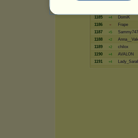
1183
Koro Sense
+2
1184
Michi 12
+3
1185
DomiK
+4
1186
Frape
=
1187
Sammy74
+5
1188
Anna__Vale
+2
1189
chilox
+2
1190
AVALON
+4
1191
Lady_Sara
+4