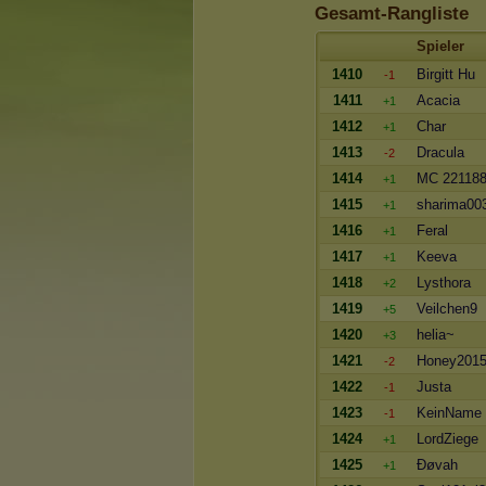
Gesamt-Rangliste
Spieler
1410
Birgitt Hu
-1
1411
Acacia
+1
1412
Char
+1
1413
Dracula
-2
1414
MC 22118
+1
1415
sharima00
+1
1416
Feral
+1
1417
Keeva
+1
1418
Lysthora
+2
1419
Veilchen9
+5
1420
helia~
+3
1421
Honey201
-2
1422
Justa
-1
1423
KeinName
-1
1424
LordZiege
+1
1425
Ðøvah
+1