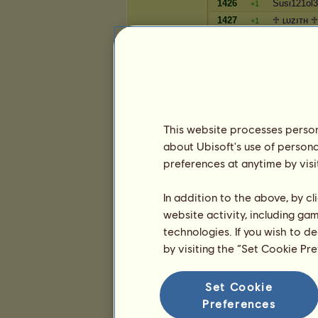
1426
Susi121ol
+1
1427
♱ ʟυzıтн ♱
+1
1428
Nikixx
+1
1429
süsse sch
+1
Reichtum
Spieler
This website processes persona
1172
Rikki15
=
about Ubisoft's use of persona
1173
Karnikl
+1
preferences at anytime by visi
1174
Bouble
+1
1175
panthera
+1
In addition to the above, by c
1176
ADE
+1
website activity, including ga
1177
Siana
+2
technologies. If you wish to d
1178
Devily Lisa
+3
by visiting the “Set Cookie Pr
1179
Lola204
+3
1180
Alysia Sov
+3
Set Cookie
1181
Veilchen9
-3
Preferences
1182
Jane Shep
+2