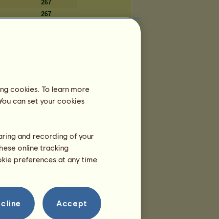
267
267
267
267
Tage
ing cookies. To learn more
1.675
 You can set your cookies
1.675
1.675
1.675
haring and recording of your
1.675
hese online tracking
1.674
ookie preferences at any time
1.674
1.674
1.674
1.674
cline
Accept
1.674