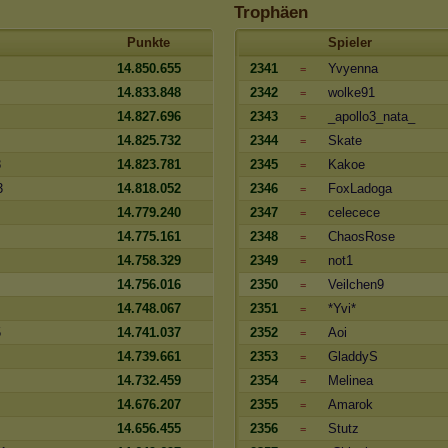
Trophäen
Punkte
Spieler
14.850.655
2341
Yvyenna
=
14.833.848
2342
wolke91
=
14.827.696
2343
_apollo3_nata_
=
14.825.732
2344
Skate
=
8
14.823.781
2345
Kakoe
=
3
14.818.052
2346
FoxLadoga
=
14.779.240
2347
celecece
=
14.775.161
2348
ChaosRose
=
14.758.329
2349
not1
=
14.756.016
2350
Veilchen9
=
14.748.067
2351
*Yvi*
=
5
14.741.037
2352
Aoi
=
14.739.661
2353
GladdyS
=
14.732.459
2354
Melinea
=
14.676.207
2355
Amarok
=
14.656.455
2356
Stutz
=