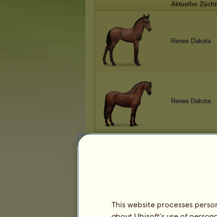
Aktueller Zücht
Renee Dakota
Renee Dakota
Renee Dakota
This website processes persona
about Ubisoft's use of persona