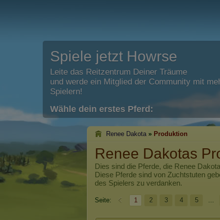
Spiele jetzt Howrse
Leite das Reitzentrum Deiner Träume
und werde ein Mitglied der Community mit meh
Spielern!
Wähle dein erstes Pferd:
Renee Dakota
»
Produktion
Renee Dakotas Pr
Dies sind die Pferde, die
Renee Dakot
Diese Pferde sind von Zuchtstuten ge
des Spielers zu verdanken.
Seite:
1
2
3
4
5
...