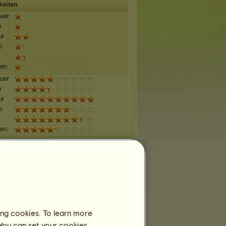
keiten
uer
o
ur
p
gen
uer
o
ur
p
gen
uer
o
ur
p
gen
uer
ing cookies. To learn more
o
ur
 You can set your cookies