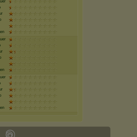
uer
o
ur
p
gen
uer
o
ur
p
gen
uer
o
ur
p
gen