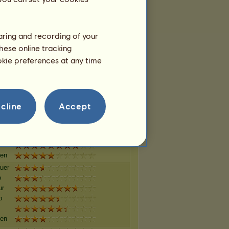
p
gen
haring and recording of your
uer
hese online tracking
o
ookie preferences at any time
ur
p
gen
uer
cline
Accept
o
ur
p
gen
uer
o
ur
p
gen