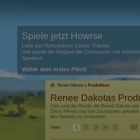
Spiele jetzt Howrse
Leite das Reitzentrum Deiner Träume
und werde ein Mitglied der Community mit mehrere
Spielern!
Wähle dein erstes Pferd:
Renee Dakota
»
Produktion
Renee Dakotas Produ
Dies sind die Pferde, die
Renee Dakota
seit
Diese Pferde sind von Zuchtstuten geboren
des Spielers zu verdanken.
Seite:
1
2
3
4
5
...
312