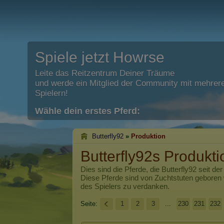
Spiele jetzt Howrse
Leite das Reitzentrum Deiner Träume
und werde ein Mitglied der Community mit mehrere
Spielern!
Wähle dein erstes Pferd:
Butterfly92
»
Produktion
Butterfly92s Produkti
Dies sind die Pferde, die
Butterfly92
seit der
Diese Pferde sind von Zuchtstuten geboren
des Spielers zu verdanken.
Seite:
1
2
3
...
230
231
232