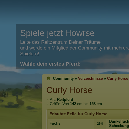
Spiele jetzt Howrse
Leite das Reitzentrum Deiner Träume
und werde ein Mitglied der Community mit mehrere
Spielern!
Wähle dein erstes Pferd:
Community »
Verzeichnisse
»
Curly Horse
Curly Horse
Art:
Reitpferd
Größe: Von
142
cm bis
158
cm
Erlaubte Felle für Curly Horse
Dunkelfuch
Fuchs
28
%
Scheckung