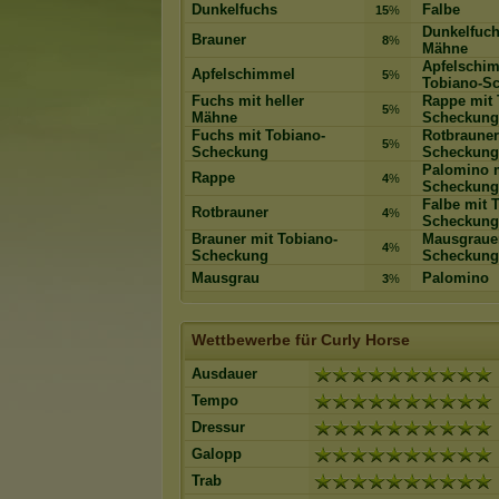
Dunkelfuchs
Falbe
15
%
Dunkelfuch
Brauner
8
%
Mähne
Apfelschim
Apfelschimmel
5
%
Tobiano-S
Fuchs mit heller
Rappe mit 
5
%
Mähne
Scheckung
Fuchs mit Tobiano-
Rotbrauner
5
%
Scheckung
Scheckung
Palomino m
Rappe
4
%
Scheckung
Falbe mit 
Rotbrauner
4
%
Scheckung
Brauner mit Tobiano-
Mausgrauer
4
%
Scheckung
Scheckung
Mausgrau
Palomino
3
%
Wettbewerbe für Curly Horse
Ausdauer
Tempo
Dressur
Galopp
Trab