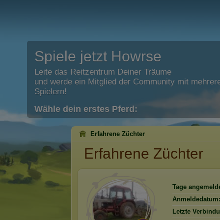
Spiele jetzt Howrse
Leite das Reitzentrum Deiner Träume
und werde ein Mitglied der Community mit mehrere
Spielern!
Wähle dein erstes Pferd:
Erfahrene Züchter
Erfahrene Züchter
Tage angemelde
Anmeldedatum
Letzte Verbind