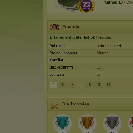
Karma:
10
Punk
Freunde
Erfahrene Züchter
hat
52
Freunde:
Rübezahl
sehr hilfsbereit
Pferde-liebhaber
Mutter
Kamillar
...
мıʟcнƨcнпıттε
...
Lumania
...
1
2
3
...
9
10
11
Die Trophäen