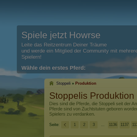
Spiele jetzt Howrse
Leite das Reitzentrum Deiner Träume
und werde ein Mitglied der Community mit mehrere
Spielern!
Wähle dein erstes Pferd:
Stoppeli
»
Produktion
Stoppelis Produktion
Dies sind die Pferde, die
Stoppeli
seit der A
Pferde sind von Zuchtstuten geboren worde
Spielers zu verdanken.
Seite:
1
2
3
...
1136
1137
11