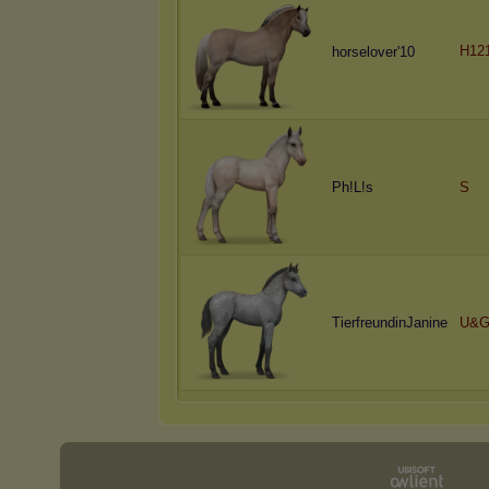
H12
horselover'10
Ph!L!s
S
TierfreundinJanine
U&