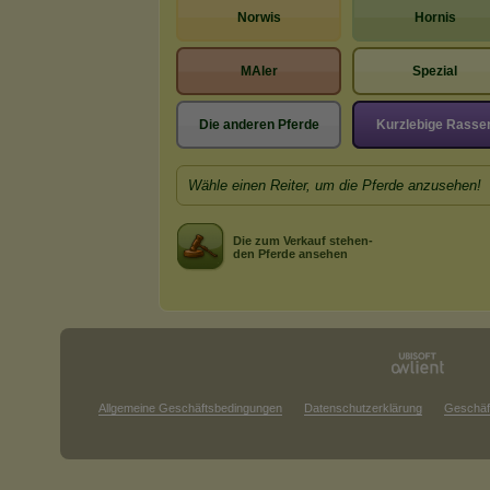
Norwis
Hornis
MAler
Spezial
Die anderen Pferde
Kurzlebige Rasse
Wähle einen Reiter, um die Pferde anzusehen!
Die zum Verkauf stehen-
den Pferde ansehen
Allgemeine Geschäftsbedingungen
Datenschutzerklärung
Geschäf