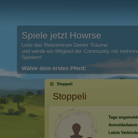
Spiele jetzt Howrse
Leite das Reitzentrum Deiner Träume
und werde ein Mitglied der Community mit mehrere
Spielern!
Wähle dein erstes Pferd:
Stoppeli
Stoppeli
Tage angemelde
Anmeldedatum
Letzte Verbind