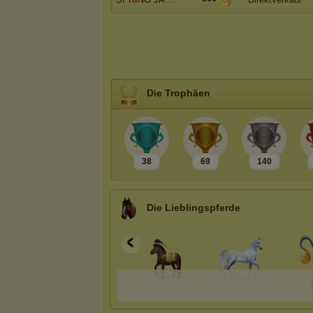
Die Trophäen
38
69
140
Die Lieblingspferde