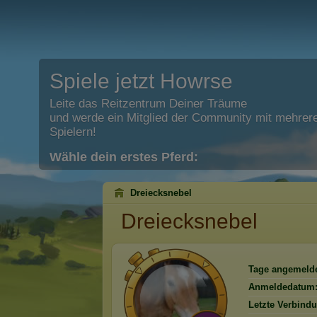
Spiele jetzt Howrse
Leite das Reitzentrum Deiner Träume
und werde ein Mitglied der Community mit mehrere
Spielern!
Wähle dein erstes Pferd:
Dreiecksnebel
Dreiecksnebel
Tage angemelde
Anmeldedatum
Letzte Verbind