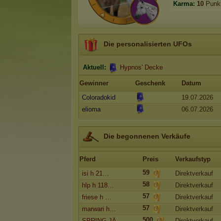
Karma:
10
Punk
Die personalisierten UFOs
Aktuell:
Hypnos' Decke
Gewinner
Geschenk
Datum
Coloradokid
19.07.2026
elioma
06.07.2026
Die begonnenen Verkäufe
Pferd
Preis
Verkaufstyp
59
isi h 21…
Direktverkauf
58
hlp h 118…
Direktverkauf
57
friese h …
Direktverkauf
57
marwari h…
Direktverkauf
500
SPRING JÄ…
Direktverkauf