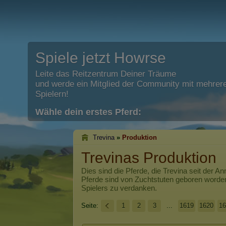
Spiele jetzt Howrse
Leite das Reitzentrum Deiner Träume
und werde ein Mitglied der Community mit mehrere
Spielern!
Wähle dein erstes Pferd:
Trevina
»
Produktion
Trevinas Produktion
Dies sind die Pferde, die
Trevina
seit der An
Pferde sind von Zuchtstuten geboren worde
Spielers zu verdanken.
Seite:
1
2
3
...
1619
1620
16