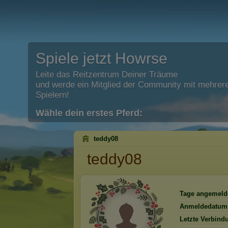
Spiele jetzt Howrse
Leite das Reitzentrum Deiner Träume
und werde ein Mitglied der Community mit mehrere
Spielern!
Wähle dein erstes Pferd:
teddy08
teddy08
Tage angemeld
Anmeldedatum
Letzte Verbind