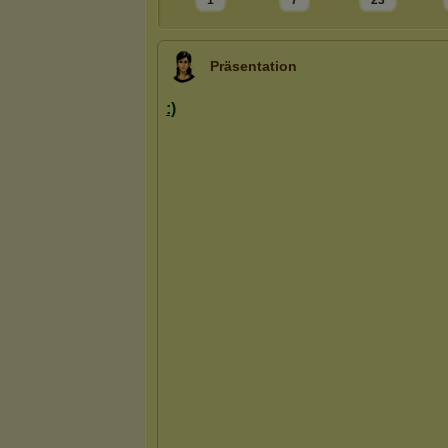
1
7
23
Präsentation