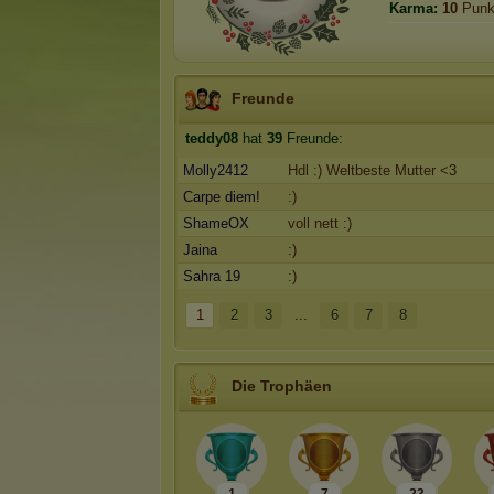
Karma:
10
Punk
Freunde
teddy08
hat
39
Freunde:
Molly2412
Hdl :) Weltbeste Mutter <3
Carpe diem!
:)
ShameOX
voll nett :)
Jaina
:)
Sahra 19
:)
1
2
3
...
6
7
8
Die Trophäen