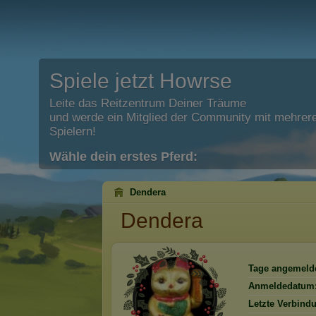
Spiele jetzt Howrse
Leite das Reitzentrum Deiner Träume
und werde ein Mitglied der Community mit mehrere
Spielern!
Wähle dein erstes Pferd:
Dendera
Dendera
Tage angemelde
Anmeldedatum
Letzte Verbind