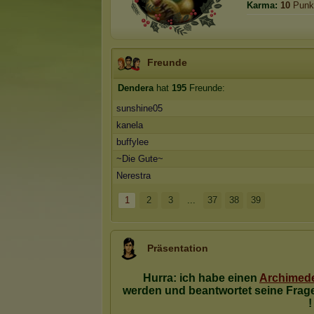
Karma:
10
Punk
Freunde
Dendera
hat
195
Freunde:
sunshine05
kanela
buffylee
~Die Gute~
Nerestra
1
2
3
...
37
38
39
Präsentation