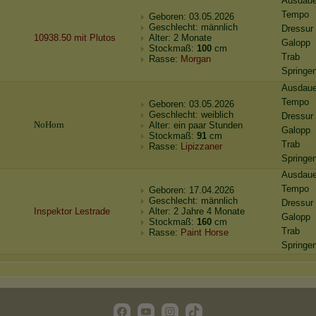
Ausdaue
Tempo
Geboren: 03.05.2026
Geschlecht: männlich
Dressur
10938.50 mit Plutos
Alter: 2 Monate
Galopp
Stockmaß:
100
cm
Trab
Rasse:
Morgan
Springe
Ausdaue
Tempo
Geboren: 03.05.2026
Geschlecht: weiblich
Dressur
N
o
H
o
r
n
Alter: ein paar Stunden
Galopp
Stockmaß:
91
cm
Trab
Rasse:
Lipizzaner
Springe
Ausdaue
Tempo
Geboren: 17.04.2026
Geschlecht: männlich
Dressur
Inspektor Lestrade
Alter: 2 Jahre 4 Monate
Galopp
Stockmaß:
160
cm
Trab
Rasse:
Paint Horse
Springe