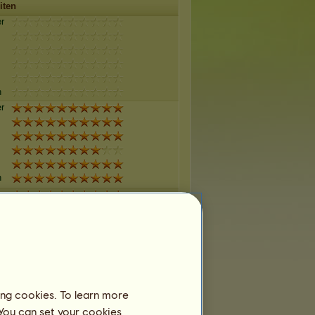
iten
r
n
r
n
r
n
r
ing cookies. To learn more
 You can set your cookies