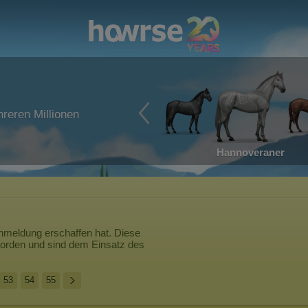
reren Millionen
Hannoveraner
nmeldung erschaffen hat. Diese
worden und sind dem Einsatz des
53
54
55