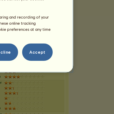
n
haring and recording of your
r
hese online tracking
ookie preferences at any time
n
r
cline
Accept
n
r
n