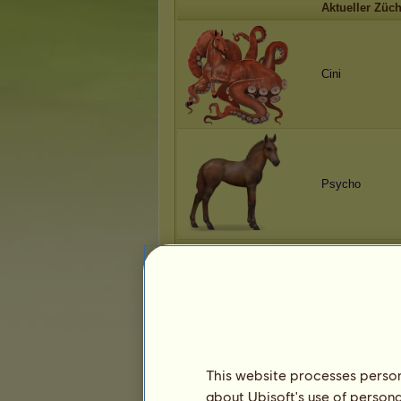
Aktueller Züch
Cini
Psycho
Psycho
This website processes persona
about Ubisoft's use of persona