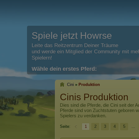
Spiele jetzt Howrse
Leite das Reitzentrum Deiner Träume
und werde ein Mitglied der Community mit meh
Spielern!
Wähle dein erstes Pferd:
Cini
»
Produktion
Cinis Produktion
Dies sind die Pferde, die
Cini
seit der A
Pferde sind von Zuchtstuten geboren 
Spielers zu verdanken.
Seite:
1
2
3
4
5
...