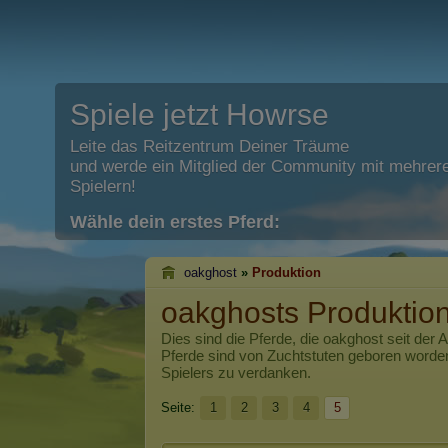
Spiele jetzt Howrse
Leite das Reitzentrum Deiner Träume
und werde ein Mitglied der Community mit mehrere
Spielern!
Wähle dein erstes Pferd:
oakghost
»
Produktion
oakghosts Produktio
Dies sind die Pferde, die
oakghost
seit der 
Pferde sind von Zuchtstuten geboren worde
Spielers zu verdanken.
Seite:
1
2
3
4
5