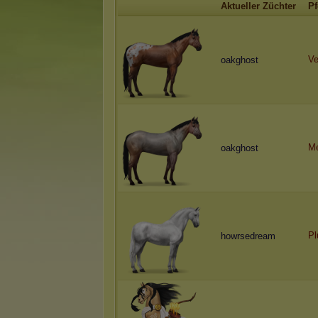
Aktueller Züchter
Pf
V
oakghost
Me
oakghost
Pl
howrsedream