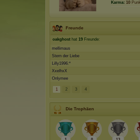
Karma:
10
Punk
Freunde
oakghost
hat
19
Freunde:
mellimaus
Stern der Liebe
Lilly1996:*
XxelhxX
Onlymee
1
2
3
4
Die Trophäen
1
0
13