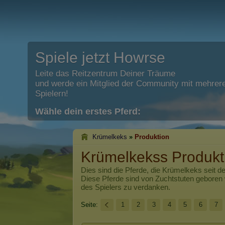
Spiele jetzt Howrse
Leite das Reitzentrum Deiner Träume
und werde ein Mitglied der Community mit mehrere
Spielern!
Wähle dein erstes Pferd:
Krümelkeks
»
Produktion
Krümelkekss Produkt
Dies sind die Pferde, die
Krümelkeks
seit d
Diese Pferde sind von Zuchtstuten geboren
des Spielers zu verdanken.
Seite:
1
2
3
4
5
6
7