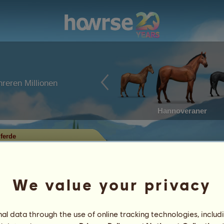
reren Millionen
Hannoveraner
ferde
erkaufende Pferde
an von Devillicious zum Verkauf
We value your privacy
Leistungen
l data through the use of online tracking technologies, includ
Eigenschaften
Objekte
/
Fähigkeiten
Gene