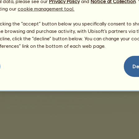
l data, please see our
Privacy Policy
and
Notice at Collection
.
ting our
cookie management tool.
Keine Verkäufe vorhanden
licking the “accept” button below you specifically consent to s
me browsing and purchase activity, with Ubisoft’s partners via t
ecline, click the “decline” button below. You can change your c
eferences” link on the bottom of each web page.
eschäftsbedingungen
Lizenzvertrag für Endbenutzer
Impressum
Verwaltung von 
De
Kontaktiere uns