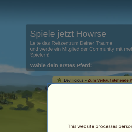
Spiele jetzt Howrse
Leite das Reitzentrum Deiner Träume
und werde ein Mitglied der Community mit meh
Spielern!
Wähle dein erstes Pferd:
Devillicious
»
Zum Verkauf stehende P
Devilliciouss zu v
Auf dieser Seite kannst Du die moment
angebotenen Pferde sehen.
This website processes persona
Pferd