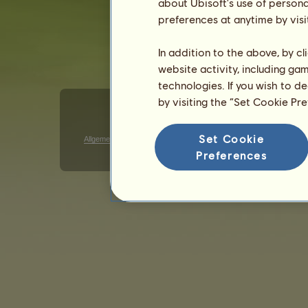
about Ubisoft's use of persona
preferences at anytime by visi
In addition to the above, by c
website activity, including ga
technologies. If you wish to d
by visiting the “Set Cookie Pr
Set Cookie
Allgemeine Geschäftsbedingungen
Datenschutzerklärung
G
Preferences