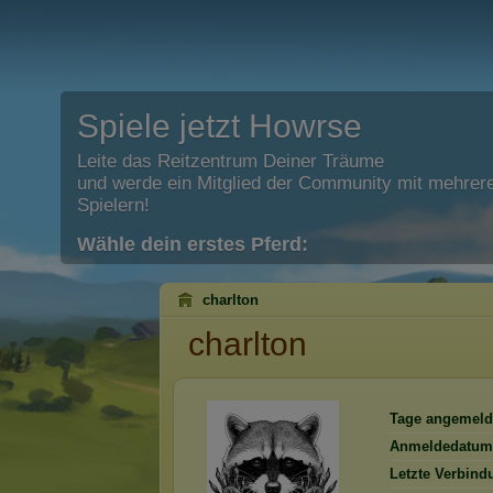
Spiele jetzt Howrse
Leite das Reitzentrum Deiner Träume
und werde ein Mitglied der Community mit mehrere
Spielern!
Wähle dein erstes Pferd:
charlton
charlton
Tage angemeld
Anmeldedatum
Letzte Verbind