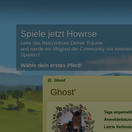
Spiele jetzt Howrse
Leite das Reitzentrum Deiner Träume
und werde ein Mitglied der Community mit mehrere
Spielern!
Wähle dein erstes Pferd:
Ghost'
Ghost'
Tage angemeld
Anmeldedatum
Letzte Verbind