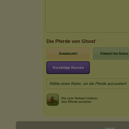
Die Pferde von Ghost'
Sᴀᴍᴍᴇʟᴡᴜᴛ
Fᴏʀɢᴏᴛᴛᴇɴ Soᴜʟs
Kurzlebige Rassen
Wähle einen Reiter, um die Pferde anzusehen!
Die zum Verkauf stehen-
den Pferde ansehen