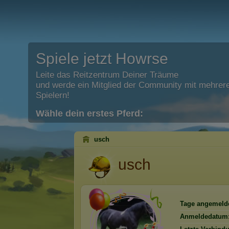
Spiele jetzt Howrse
Leite das Reitzentrum Deiner Träume
und werde ein Mitglied der Community mit mehrere
Spielern!
Wähle dein erstes Pferd:
usch
usch
Tage angemelde
Anmeldedatum