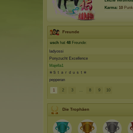
Letzte Verbind
Karma:
10
Punk
Freunde
usch
hat
48
Freunde:
ladyossi
Ponyzucht Excellence
Majella1
✯Ｓｔａｒｄｕｓｔ✯
pepperan
1
2
3
...
8
9
10
Die Trophäen