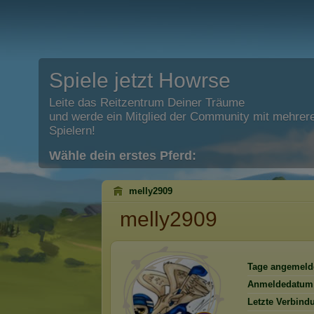
Spiele jetzt Howrse
Leite das Reitzentrum Deiner Träume
und werde ein Mitglied der Community mit mehrere
Spielern!
Wähle dein erstes Pferd:
melly2909
melly2909
Tage angemeld
Anmeldedatum
Letzte Verbind