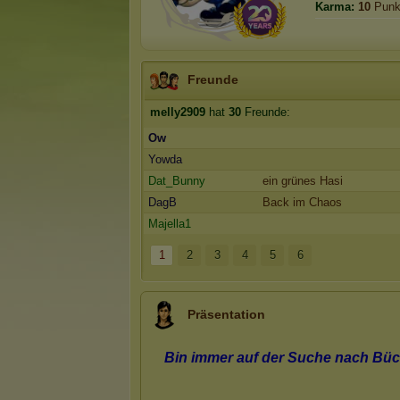
Karma:
10
Punk
Freunde
melly2909
hat
30
Freunde:
Ow
Yowda
Dat_Bunny
ein grünes Hasi
DagB
Back im Chaos
Majella1
1
2
3
4
5
6
Präsentation