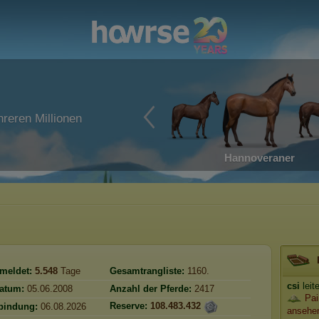
reren Millionen
Hannoveraner
meldet:
5.548
Tage
Gesamtrangliste:
1160.
csi
leit
atum:
05.06.2008
Anzahl der Pferde:
2417
Pai
Reserve:
108.483.432
rbindung:
06.08.2026
ansehe