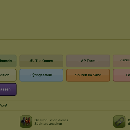
Himmels
ℬч Τнє Θяᴅєя
~ AP Farm ~
ˁᵁᴾᴱᴿᴺ
dition
Lýtingsstaðir
Spuren im Sand
G
Rassen
hen!
Die Produktion dieses
D
Züchters ansehen
d