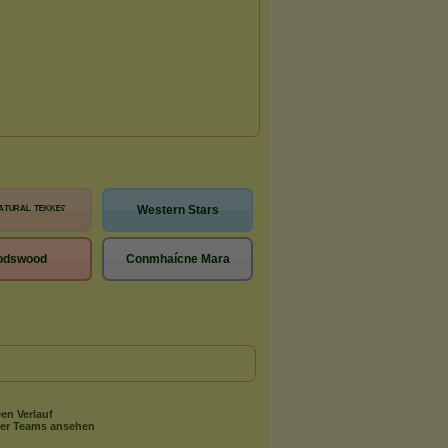
ᴬᵀᵁᴿᴬᴸ ᵀᴱᴷᴷᴱˁ
Western Stars
odswood
Conmhaícne Mara
en Verlauf
er Teams ansehen