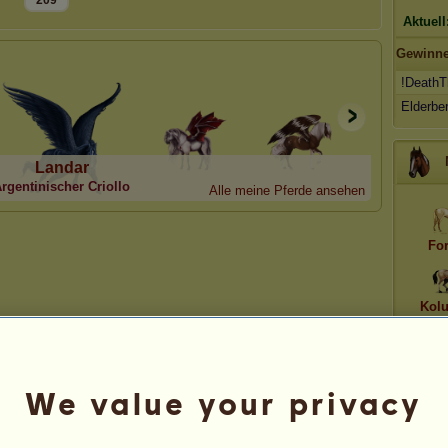
209
Aktuell
Gewinne
!DeathT
Elderbe
Landar
rgentinischer Criollo
Alle meine Pferde ansehen
Fo
Kol
Aph
We value your privacy