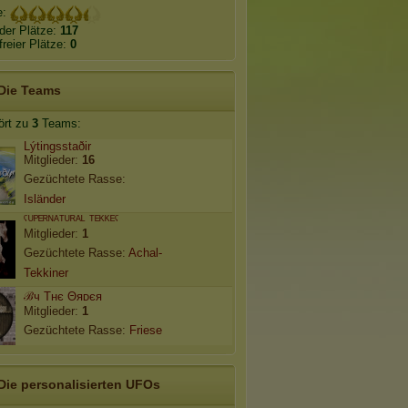
e:
der Plätze:
117
freier Plätze:
0
Die Teams
ört zu
3
Teams:
Lýtingsstaðir
Mitglieder:
16
Gezüchtete Rasse:
Isländer
ˁᵁᴾᴱᴿᴺᴬᵀᵁᴿᴬᴸ ᵀᴱᴷᴷᴱˁ
Mitglieder:
1
Gezüchtete Rasse:
Achal-
Tekkiner
ℬч Τнє Θяᴅєя
Mitglieder:
1
Gezüchtete Rasse:
Friese
Die personalisierten UFOs