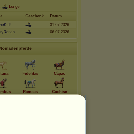
:
Longe
r
Geschenk
Datum
heKid!
31.07.2026
rryRanch
06.07.2026
Nomadenpferde
rtuna
Fidelitas
Cápac
umbus
Ramses
Cochise
rodite
Apollon
Athene