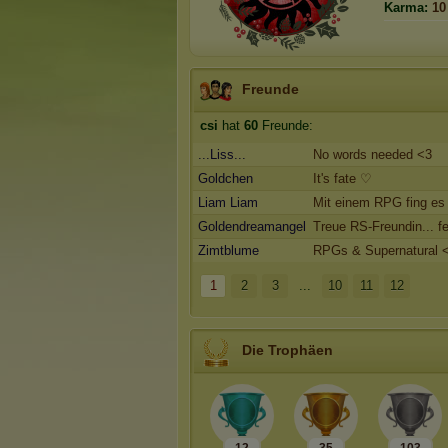
Karma:
10
Freunde
csi
hat
60
Freunde:
...Liss...
No words needed <3
Goldchen
It's fate ♡
Liam Liam
Mit einem RPG fing es 
Goldendreamangel
Treue RS-Freundin... fe
Zimtblume
RPGs & Supernatural 
1
2
3
...
10
11
12
Die Trophäen