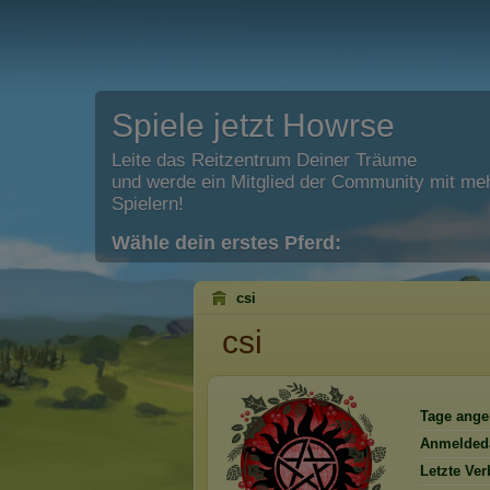
Spiele jetzt Howrse
Leite das Reitzentrum Deiner Träume
und werde ein Mitglied der Community mit meh
Spielern!
Wähle dein erstes Pferd:
csi
csi
Tage ange
Anmelded
Letzte Ve