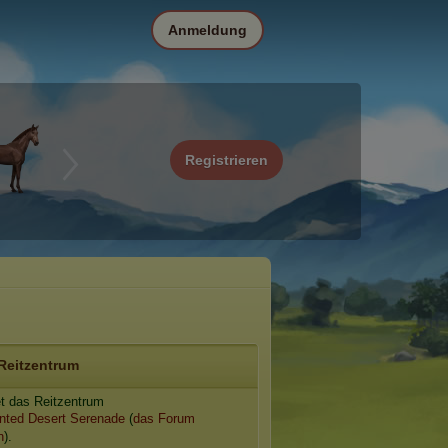
Anmeldung
Registrieren
Reitzentrum
et das Reitzentrum
nted Desert Serenade
(
das Forum
n
).