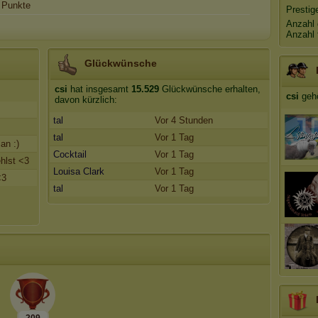
Punkte
Prestig
Anzahl 
Anzahl 
Glückwünsche
csi
hat insgesamt
15.529
Glückwünsche erhalten,
csi
geh
davon kürzlich:
tal
Vor 4 Stunden
tal
Vor 1 Tag
an :)
Cocktail
Vor 1 Tag
hlst <3
Louisa Clark
Vor 1 Tag
<3
tal
Vor 1 Tag