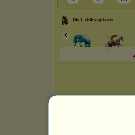
12
35
103
Die Lieblingspferde
A
Präsentation