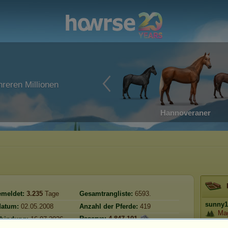
reren Millionen
Hannoveraner
emeldet:
3.235
Tage
Gesamtrangliste:
6593.
sunny1
atum:
02.05.2008
Anzahl der Pferde:
419
Ma
Reserve:
4.847.101
rbindung:
16.07.2026
Prestig