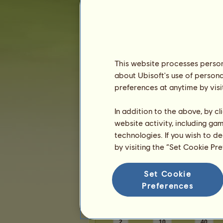
Karma:
1
Freunde
This website processes persona
sunny18
hat
20
Freunde:
about Ubisoft's use of persona
Paisy
preferences at anytime by visi
GoldenKiss
Leanna118
In addition to the above, by c
Wolkenheer
website activity, including ga
kerry95
technologies. If you wish to d
1
2
3
4
by visiting the “Set Cookie Pr
Set Cookie
Die Trophäen
Preferences
2
10
40