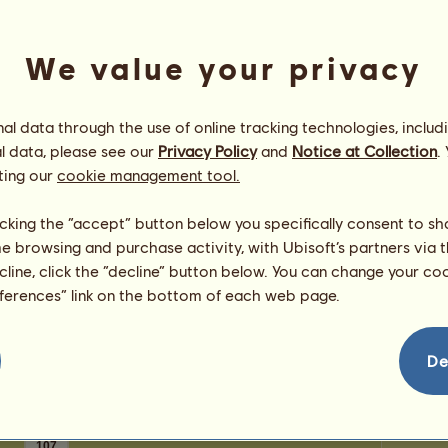
0
Punkte
Anzahl 
Anzahl 
We value your privacy
Glückwünsche
l data through the use of online tracking technologies, includ
sunny18
hat insgesamt
675
Glückwünsche
erhalten, davon kürzlich:
l data, please see our
Privacy Policy
and
Notice at Collection
.
Sunny1030
Vor 32 Tagen
Medit
ting our
cookie management tool.
Dendera
Vor 103 Tagen
Dendera
Vor 157 Tagen
licking the “accept” button below you specifically consent to s
Mer
Viktoria55
Vor 230 Tagen
me browsing and purchase activity, with Ubisoft’s partners via t
howdd
Vor 298 Tagen
ecline, click the “decline” button below. You can change your c
Pho
eferences” link on the bottom of each web page.
De
107