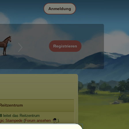
Anmeldung
Registrieren
Reitzentrum
8
leitet das Reitzentrum
gic Stampede
(
Forum ansehen
).
e: