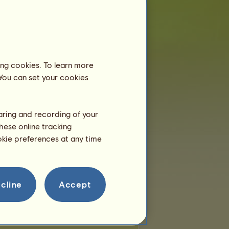
der Plätze:
155
freier Plätze:
9
Nomadenpferde
ing cookies. To learn more
 You can set your cookies
erraneo
Caraïbiana
Antarctico
haring and recording of your
opam
Lophos
Melopsis
hese online tracking
ookie preferences at any time
enico
Epimon
Momotus
cline
Accept