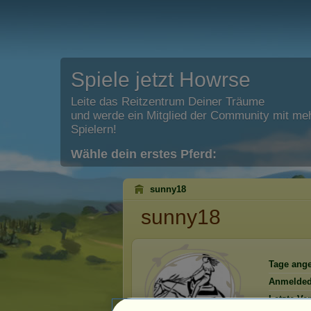
Spiele jetzt Howrse
Leite das Reitzentrum Deiner Träume
und werde ein Mitglied der Community mit meh
Spielern!
Wähle dein erstes Pferd:
sunny18
sunny18
Tage ang
Anmelded
Letzte Ve