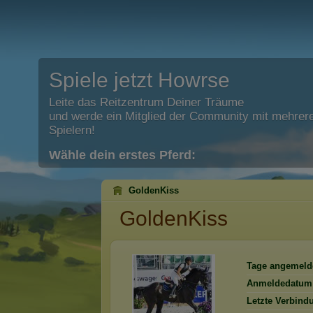
Spiele jetzt Howrse
Leite das Reitzentrum Deiner Träume
und werde ein Mitglied der Community mit mehrere
Spielern!
Wähle dein erstes Pferd:
GoldenKiss
GoldenKiss
Tage angemeld
Anmeldedatum
Letzte Verbind