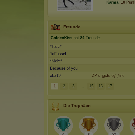
Karma:
10
Punk
Freunde
GoldenKiss
hat
84
Freunde:
*Tezz*
1aFussel
*Night*
Because of you
xbx19
ZP αηgєℓѕ σƒ ƒιяє
1
2
3
...
15
16
17
Die Trophäen