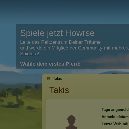
Spiele jetzt Howrse
Leite das Reitzentrum Deiner Träume
und werde ein Mitglied der Community mit mehrere
Spielern!
Wähle dein erstes Pferd:
Takis
Takis
Tage angemeld
Anmeldedatum
Letzte Verbind