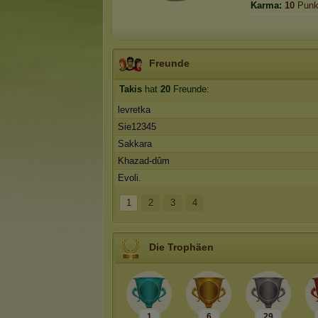
Karma:
10
Punk
Freunde
Takis
hat
20
Freunde:
levretka
Sie12345
Sakkara
Khazad-dûm
Evoli.
1
2
3
4
Die Trophäen
1
6
29