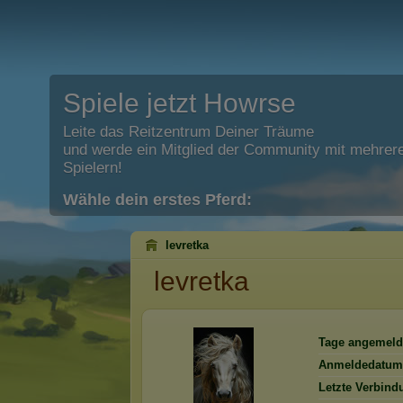
Spiele jetzt Howrse
Leite das Reitzentrum Deiner Träume
und werde ein Mitglied der Community mit mehrere
Spielern!
Wähle dein erstes Pferd:
levretka
levretka
Tage angemeld
Anmeldedatum
Letzte Verbind