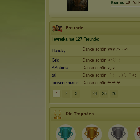
Karma:
10
Punk
Freunde
levretka
hat
127
Freunde:
Danke schön ♥️♥️♥️ ₍ᐢ• ༝ •ᐢ₎
Honcky
Grid
Danke schön ✧*♡*✧
AAntonia
Danke schön ◕‿◕
tal
Danke schön ･ﾟ✧:･.☽˚｡･ﾟ✧:･
loewenmauserl
Danke schön ❤ ❤ ❤
1
2
3
...
24
25
26
Die Trophäen