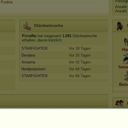
Prestig
Punkte
Anzahl 
Anzahl 
Glückwünsche
PirretNo
hat insgesamt
1.091
Glückwünsche
erhalten, davon kürzlich:
STARFIGHTER
Vor 18 Tagen
Hip
Dendera
Vor 26 Tagen
Amarina
Vor 42 Tagen
Sens
Nordpolarstern
Vor 44 Tagen
STARFIGHTER
Vor 84 Tagen
Butz
PirretN