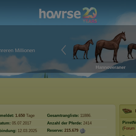
reren Millionen
Hannoveraner
meldet:
1.650
Tage
Gesamtrangliste:
11886.
PirretN
atum:
05.07.2017
Anzahl der Pferde:
2414
(
Forum
Reserve:
215.679
rbindung:
12.03.2025