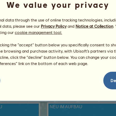
51
We value your privacy
l data through the use of online tracking technologies, includ
l data, please see our
Privacy Policy
and
Notice at Collection
.
ting our
cookie management tool.
licking the “accept” button below you specifically consent to s
me browsing and purchase activity, with Ubisoft’s partners via t
ecline, click the “decline” button below. You can change your c
eferences” link on the bottom of each web page.
De