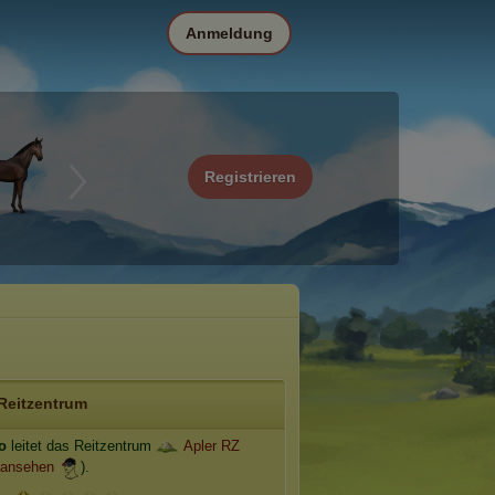
Anmeldung
Registrieren
Reitzentrum
o
leitet das Reitzentrum
Apler RZ
 ansehen
).