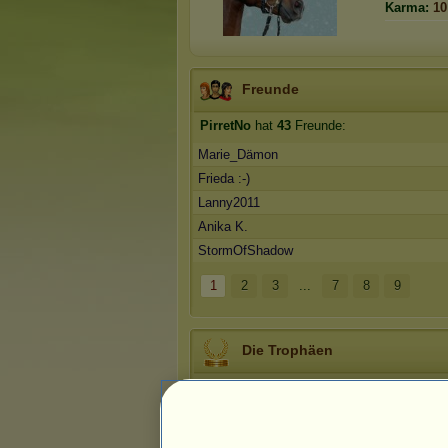
Karma:
10
Freunde
PirretNo
hat
43
Freunde:
Marie_Dämon
Frieda :-)
Lanny2011
Anika K.
StormOfShadow
1
2
3
...
7
8
9
Die Trophäen