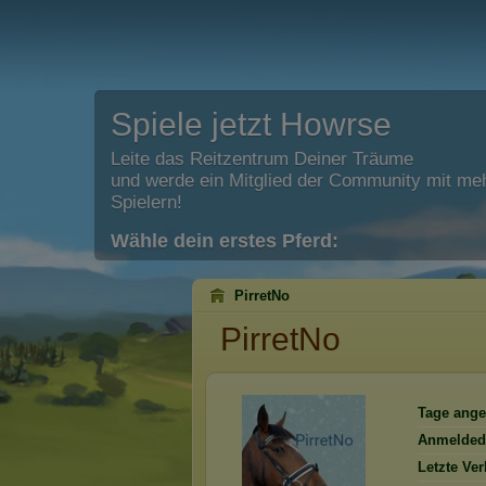
Spiele jetzt Howrse
Leite das Reitzentrum Deiner Träume
und werde ein Mitglied der Community mit meh
Spielern!
Wähle dein erstes Pferd:
PirretNo
PirretNo
Tage ange
Anmelded
Letzte Ve