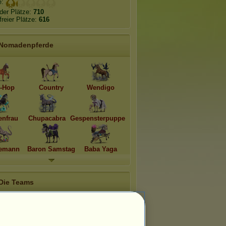
e:
der Plätze:
710
freier Plätze:
616
Nomadenpferde
-Hop
Country
Wendigo
enfrau
Chupacabra
Gespensterpuppe
emann
Baron Samstag
Baba Yaga
Die Teams
o
gehört zu
1
Team:
KWPN-Predicaat
Mitglieder:
12