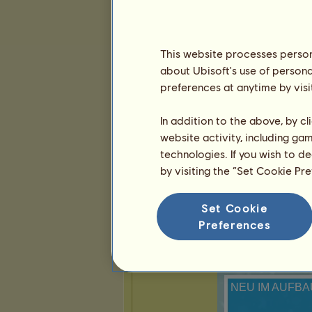
1
9
29
This website processes persona
Präsentation
about Ubisoft's use of persona
preferences at anytime by visi
In addition to the above, by c
website activity, including ga
technologies. If you wish to d
by visiting the “Set Cookie Pr
Set Cookie
Preferences