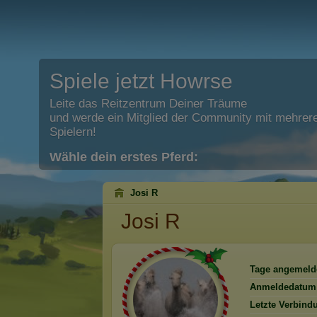
Spiele jetzt Howrse
Leite das Reitzentrum Deiner Träume
und werde ein Mitglied der Community mit mehrere
Spielern!
Wähle dein erstes Pferd:
Josi R
Josi R
Tage angemeld
Anmeldedatum
Letzte Verbind