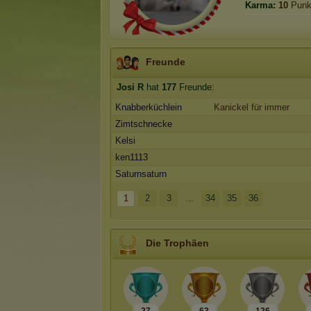
Karma:
10
Punk
Freunde
Josi R
hat
177
Freunde:
Knabberküchlein
Kanickel für immer
Zimtschnecke
Kelsi
ken1113
Saturnsaturn
1
2
3
...
34
35
36
Die Trophäen