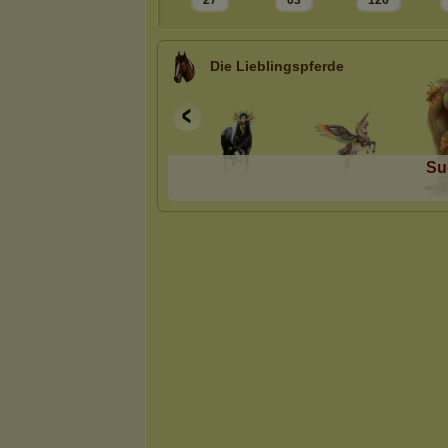
27
63
126
Die Lieblingspferde
Su