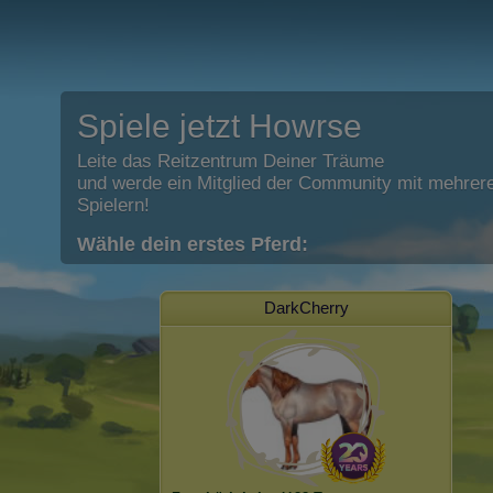
Spiele jetzt Howrse
Leite das Reitzentrum Deiner Träume
und werde ein Mitglied der Community mit mehrere
Spielern!
Wähle dein erstes Pferd:
DarkCherry