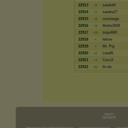
22913
sarah40
+8
22914
sandra27
+1
22915
mustanga
+8
22916
Motte2808
+9
22917
tinipi490!
+18
22918
lelove
=
22919
Mr. Pig
=
22920
Leia95
+2
22921
Coco3
+3
22922
lin.da
+51
Allgemeine Geschäftsbedingungen
Datenschutzerklärung
Geschäf