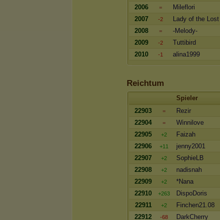
2006
Mileflori
=
2007
Lady of the Lost
-2
2008
-Melody-
=
2009
Tuttibird
-2
2010
alina1999
-1
Reichtum
Spieler
22903
Rezir
=
22904
Winnilove
=
22905
Faizah
+2
22906
jenny2001
+11
22907
SophieLB
+2
22908
nadisnah
+2
22909
*Nana
+2
22910
DispoDoris
+263
22911
Finchen21.08
+2
22912
DarkCherry
-68