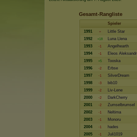
Gesamt-Rangliste
Spieler
1991
Little Star
=
1992
Luna Llena
+18
1993
Angelhearth
-1
1994
Eleos Aleksandr
-1
1995
Tooska
+5
1996
Erbse
-2
1997
SilverDream
-1
1998
bib10
-3
1999
Liv-Lene
-2
2000
DarkCherry
-2
2001
Zumselbrumsel
-2
2002
Neltima
-1
2003
Monoru
-1
2004
hades
-1
2005
Juli1019
-1