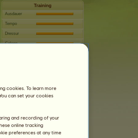
Training
Ausdauer
Tempo
Dressur
Galopp
Trab
Springen
Wettbewerbe
Dieses Pferd ist auf die klassische
ing cookies. To learn more
Reitkunst spezialisiert.
 You can set your cookies
Fortpflanzung
Informationen
haring and recording of your
Decksprünge:
7
hese online tracking
Stammbaum
ookie preferences at any time
Nachkommen