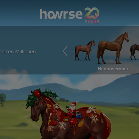
reren Millionen
Hannoveraner