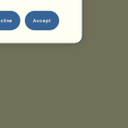
cline
Accept