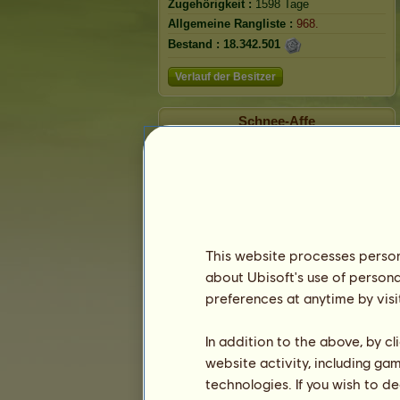
Zugehörigkeit :
1598 Tage
Allgemeine Rangliste :
968.
Bestand :
18.342.501
Verlauf der Besitzer
Schnee-Affe
This website processes persona
about Ubisoft's use of persona
preferences at anytime by visi
In addition to the above, by c
website activity, including ga
technologies. If you wish to d