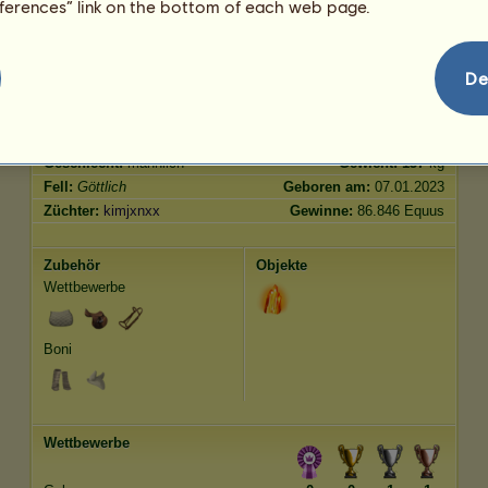
eferences” link on the bottom of each web page.
Springen
200.00
De
Merkmale
Genetik
Bonus
Rasse:
Göttlich
Alter:
641 Jahre 10 Monate
Spezies:
Kaltblut
Größe:
159
cm
Geschlecht:
männlich
Gewicht:
137
kg
Fell:
Göttlich
Geboren am:
07.01.2023
Züchter:
kimjxnxx
Gewinne:
86.846 Equus
Zubehör
Objekte
Wettbewerbe
Boni
Wettbewerbe