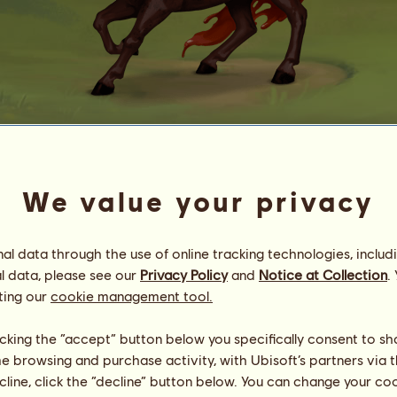
Weihnachtspudding
αѕcнєnιnѕєℓ
We value your privacy
Energie
76
%
08:30
Gesundheit
10
%
l data through the use of online tracking technologies, includ
Moral
100
%
l data, please see our
Privacy Policy
and
Notice at Collection
.
ting our
cookie management tool.
Fähigkeiten
Insgesamt:
1200.00
Ausdauer
200.00
Tempo
200.00
licking the “accept” button below you specifically consent to s
Dressur
200.00
me browsing and purchase activity, with Ubisoft’s partners via t
Galopp
200.00
ecline, click the “decline” button below. You can change your c
Trab
200.00