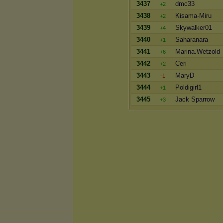
3437
dmc33
+2
3438
Kisama-Miru
+2
3439
Skywalker01
+4
3440
Saharanara
+1
3441
Marina.Wetzold
+6
3442
Ceri
+2
3443
MaryD
-1
3444
Poldigirl1
+1
3445
Jack Sparrow
+3