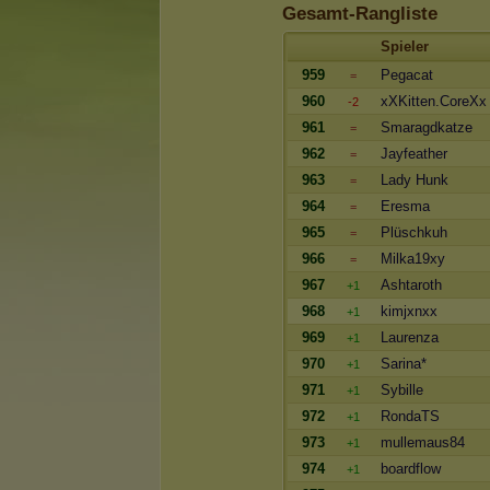
Gesamt-Rangliste
Spieler
959
Pegacat
=
960
xXKitten.CoreXx
-2
961
Smaragdkatze
=
962
Jayfeather
=
963
Lady Hunk
=
964
Eresma
=
965
Plüschkuh
=
966
Milka19xy
=
967
Ashtaroth
+1
968
kimjxnxx
+1
969
Laurenza
+1
970
Sarina*
+1
971
Sybille
+1
972
RondaTS
+1
973
mullemaus84
+1
974
boardflow
+1