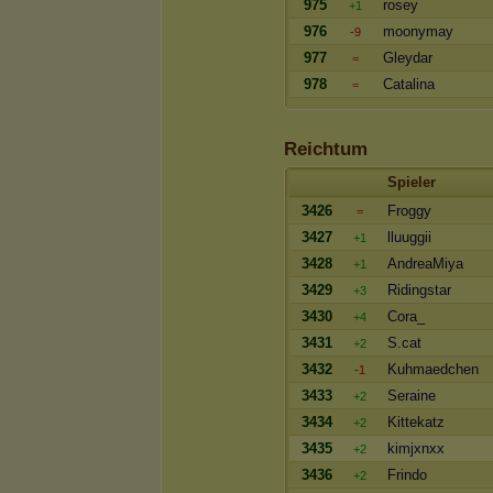
975
rosey
+1
976
moonymay
-9
977
Gleydar
=
978
Catalina
=
Reichtum
Spieler
3426
Froggy
=
3427
lluuggii
+1
3428
AndreaMiya
+1
3429
Ridingstar
+3
3430
Cora_
+4
3431
S.cat
+2
3432
Kuhmaedchen
-1
3433
Seraine
+2
3434
Kittekatz
+2
3435
kimjxnxx
+2
3436
Frindo
+2