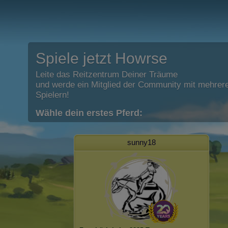
Spiele jetzt Howrse
Leite das Reitzentrum Deiner Träume
und werde ein Mitglied der Community mit mehrere
Spielern!
Wähle dein erstes Pferd:
sunny18