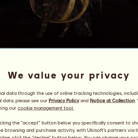
Háttur 18247.56
frá Lýtingsstöðum.
We value your privacy
Energie
94
%
08:00
Gesundheit
100
%
Moral
100
%
l data through the use of online tracking technologies, includ
l data, please see our
Privacy Policy
and
Notice at Collection
.
Fähigkeiten
Insgesamt:
23698.34
ting our
cookie management tool.
Ausdauer
6371.07
Tempo
1607.55
licking the “accept” button below you specifically consent to s
Dressur
4698.45
me browsing and purchase activity, with Ubisoft’s partners via t
Galopp
3818.52
ecline, click the “decline” button below. You can change your c
Trab
4161.83