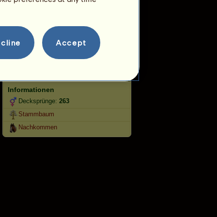
Springen
Wettbewerbe
cline
Accept
Dieses Pferd ist auf die klassische
Reitkunst spezialisiert.
Fortpflanzung
Informationen
Decksprünge:
263
Stammbaum
Nachkommen