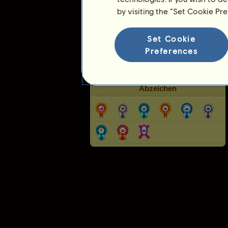
by visiting the “Set Cookie Pr
Rangliste
Die Gesamtrangliste
Set Cookie
Preferences
Die Platzierung für die Rasse
Die höchsten Auszeichnungen
Abzeichen