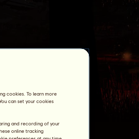
Reitzentrum
Háttur 18247.56
ist noch nicht als
Pensionspferd in einem Reitzentrum
angemeldet.
Training
ing cookies. To learn more
Ausdauer
 You can set your cookies
Tempo
Dressur
haring and recording of your
Galopp
hese online tracking
ookie preferences at any time
Trab