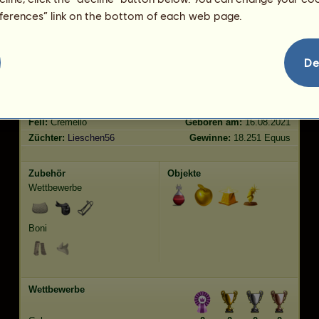
Springen
3040.92
eferences” link on the bottom of each web page.
Merkmale
Genetik
Bonus
De
Rasse:
Isländer
Alter:
23 Jahre 8 Monate
Spezies:
Pegasus-Reitpferd
Größe:
139
cm
Geschlecht:
männlich
Gewicht:
445
kg
Fell:
Cremello
Geboren am:
16.08.2021
Züchter:
Lieschen56
Gewinne:
18.251 Equus
Zubehör
Objekte
Wettbewerbe
Boni
Wettbewerbe