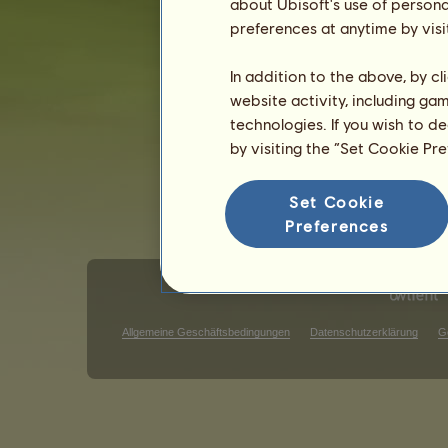
about Ubisoft's use of persona
Geschlecht: weiblich
preferences at anytime by visi
In addition to the above, by c
website activity, including ga
technologies. If you wish to d
by visiting the “Set Cookie Pr
Set Cookie
Preferences
Allgemeine Geschäftsbedingungen
Datenschutzerklärung
G