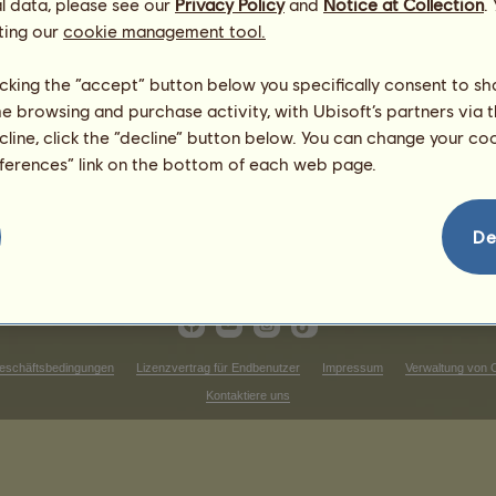
l data, please see our
Privacy Policy
and
Notice at Collection
.
Mutter:
F
e
u
e
r
k
e
l
c
h
αѕcнєnιnѕєℓ
ting our
cookie management tool.
licking the “accept” button below you specifically consent to s
me browsing and purchase activity, with Ubisoft’s partners via t
ecline, click the “decline” button below. You can change your c
eferences” link on the bottom of each web page.
De
eschäftsbedingungen
Lizenzvertrag für Endbenutzer
Impressum
Verwaltung von 
Kontaktiere uns