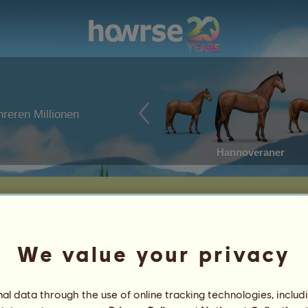
reren Millionen
Hannoveraner
ens untergebracht.
We value your privacy
Geboren am: 21.08.2021
Alter: 27 Jahre 6 Monate
l data through the use of online tracking technologies, includ
Vater:
Dean
αѕcнєnιnѕєℓ