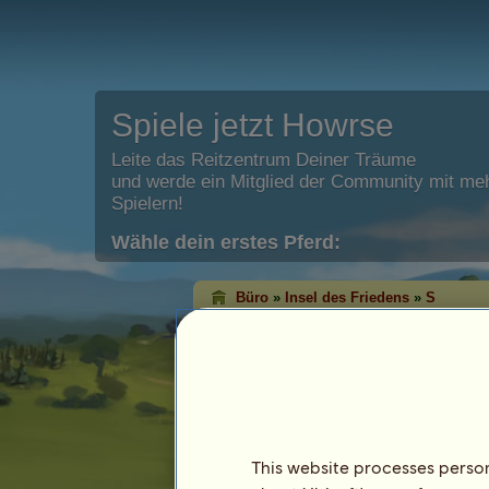
Spiele jetzt Howrse
Leite das Reitzentrum Deiner Träume
und werde ein Mitglied der Community mit meh
Spielern!
Wähle dein erstes Pferd:
Büro
»
Insel des Friedens
»
S
S
wurde auf der Insel des Fried
Merkmale
Spezies: Reitpferd
Rasse:
Curly Horse
Fell: Dunkelfuchs mit heller Mähne
This website processes persona