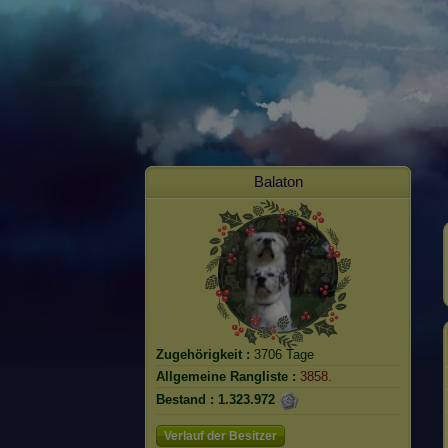
Balaton
Zugehörigkeit :
3706 Tage
Allgemeine Rangliste :
3858.
Bestand :
1.323.972
Verlauf der Besitzer