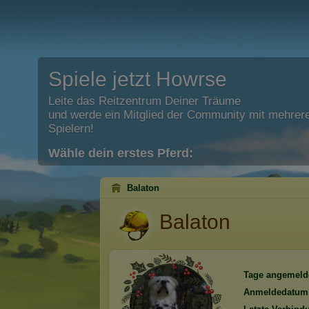
Spiele jetzt Howrse
Leite das Reitzentrum Deiner Träume
und werde ein Mitglied der Community mit mehrere
Spielern!
Wähle dein erstes Pferd:
Balaton
Balaton
Tage angemeld
Anmeldedatum