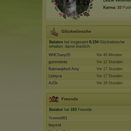
Letzte Verbind
Karma:
10
Punk
Glückwünsche
Balaton
hat insgesamt
8.154
Glückwünsche
erhalten, davon kürzlich:
WHCSany25
Vor 45 Minuten
gummiente
Vor 12 Stunden
Batmanpferd Amy
Vor 17 Stunden
Lionyca
Vor 17 Stunden
AzDz
Vor 19 Stunden
Freunde
Balaton
hat
103
Freunde:
Yvonne001
beyond.