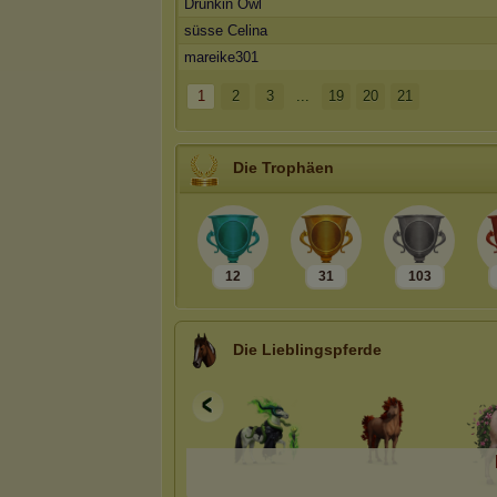
Drunkin Owl
süsse Celina
mareike301
1
2
3
...
19
20
21
Die Trophäen
12
31
103
Die Lieblingspferde