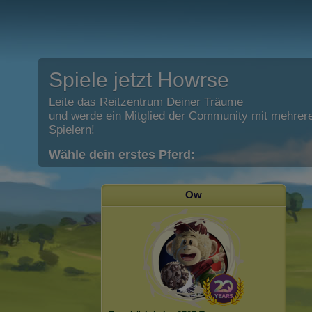
Spiele jetzt Howrse
Leite das Reitzentrum Deiner Träume
und werde ein Mitglied der Community mit mehrere
Spielern!
Wähle dein erstes Pferd:
Ow