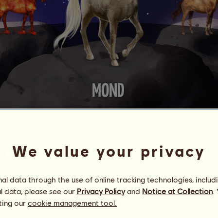
MOND
en des Sonnensystems
.
We value your privacy
sritt um die Erde machen, um seine Fähigkeiten zu verbessern.
e und Sonne.
l data through the use of online tracking technologies, includ
.
l data, please see our
Privacy Policy
and
Notice at Collection
.
ting our
cookie management tool.
zeigen