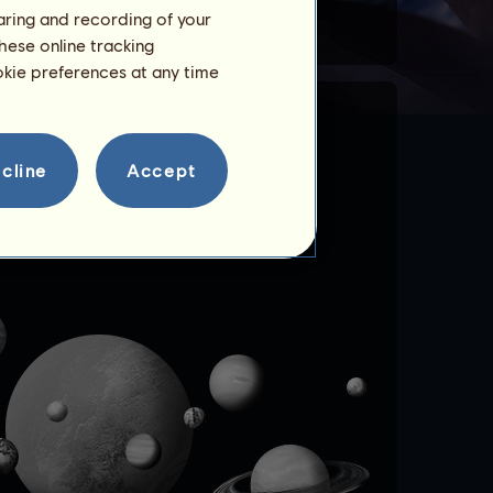
haring and recording of your
hese online tracking
ookie preferences at any time
cline
Accept