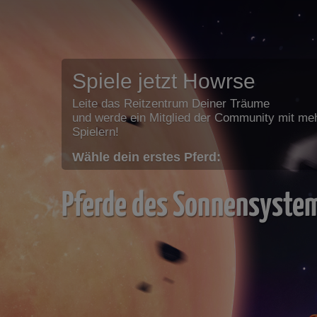
Spiele jetzt Howrse
Leite das Reitzentrum Deiner Träume
und werde ein Mitglied der Community mit meh
Spielern!
Wähle dein erstes Pferd:
Pferde des Sonnensyste