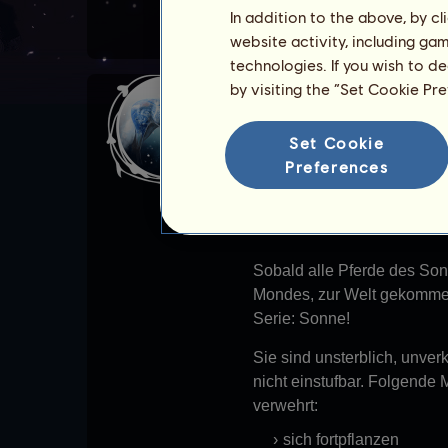
In addition to the above, by c
website activity, including ga
technologies. If you wish to d
by visiting the “Set Cookie Pr
Die göttlichen Pf
Set Cookie
Die Pferde des Sonnensyste
Preferences
stellt einen Himmelskörper
Die meisten bringen dir Pä
Sobald alle Pferde des So
Mondes, zur Welt gekommen 
Serie: Sonne!
Sie sind unsterblich, unve
nicht einstufbar. Folgende 
verwehrt:
sich fortpflanzen