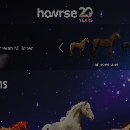
reren Millionen
Hannoveraner
ms