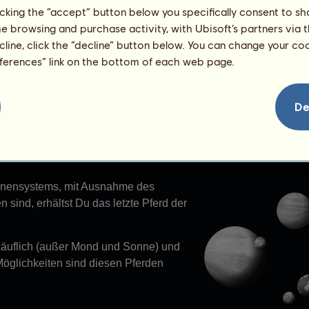
licking the “accept” button below you specifically consent to s
me browsing and purchase activity, with Ubisoft’s partners via t
ecline, click the “decline” button below. You can change your c
eferences” link on the bottom of each web page.
erde des Sonnensystems
ms sind göttliche Pferde. Jedes Pferd
De
 des Sonnensystems dar.
sse als Geschenk.
nnensystems, mit Ausnahme des
sind, erhältst Du das letzte Pferd der
rkäuflich (außer Mond und Sonne) und
Möglichkeiten sind diesen Pferden