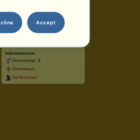
Springen
Wettbewerbe
cline
Accept
Diese Stute ist auf die klassische
Reitkunst spezialisiert.
Fortpflanzung
Informationen
Decksprünge:
2
Stammbaum
Nachkommen