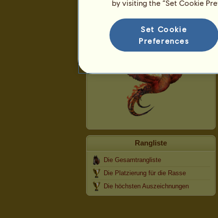
by visiting the “Set Cookie Pr
Phoenix
Set Cookie
Preferences
Rangliste
Die Gesamtrangliste
Die Platzierung für die Rasse
Die höchsten Auszeichnungen