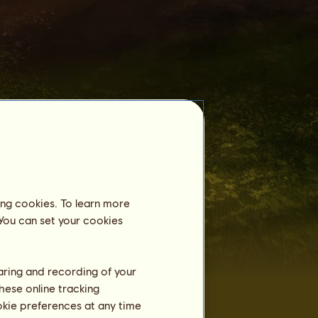
Reitzentrum
Phönix
ist noch nicht als Pensionspferd
in einem Reitzentrum angemeldet.
Training
ing cookies. To learn more
Ausdauer
 You can set your cookies
Tempo
Dressur
haring and recording of your
Galopp
hese online tracking
ookie preferences at any time
Trab