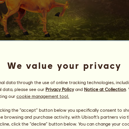
Phönix
Diamond by WelliGirl
We value your privacy
Energie
100
%
08:00
Gesundheit
100
%
l data through the use of online tracking technologies, includ
Moral
100
%
l data, please see our
Privacy Policy
and
Notice at Collection
.
ting our
cookie management tool.
Fähigkeiten
Insgesamt:
290.31
Ausdauer
70.13
Tempo
31.24
licking the “accept” button below you specifically consent to s
Dressur
70.13
me browsing and purchase activity, with Ubisoft’s partners via t
Galopp
41.57
ecline, click the “decline” button below. You can change your c
Trab
33.05