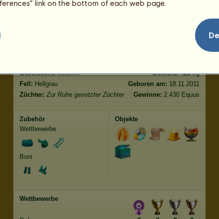
eferences” link on the bottom of each web page.
Springen
44.20
De
Merkmale
Genetik
Bonus
Rasse:
Araber
Alter:
24 Jahre
Spezies:
Reitpferd
Größe:
148
cm
Geschlecht:
weiblich
Gewicht:
425
kg
Fell:
Hellgrau
Geboren am:
18.11.2011
Züchter:
Zur Ruhe gesetzter Züchter
Gewinne:
2.430 Equus
Zubehör
Objekte
Wettbewerbe
Boni
Wettbewerbe