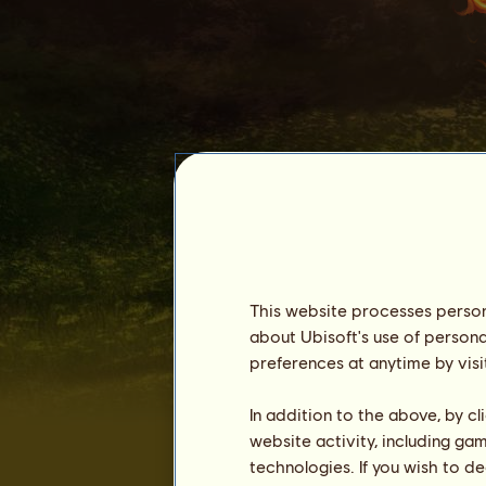
Nerolis
This website processes persona
about Ubisoft's use of persona
preferences at anytime by visi
Zugehörigkeit :
3527 Tage
Allgemeine Rangliste :
538.
In addition to the above, by c
Bestand :
25.819.071
website activity, including ga
technologies. If you wish to d
Verlauf der Besitzer