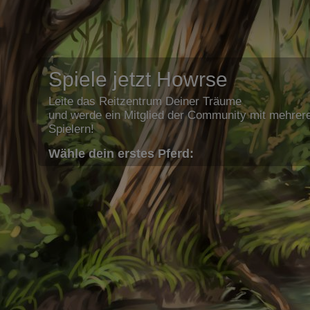
Spiele jetzt Howrse
Leite das Reitzentrum Deiner Träume
und werde ein Mitglied der Community mit mehrere
Spielern!
Wähle dein erstes Pferd: