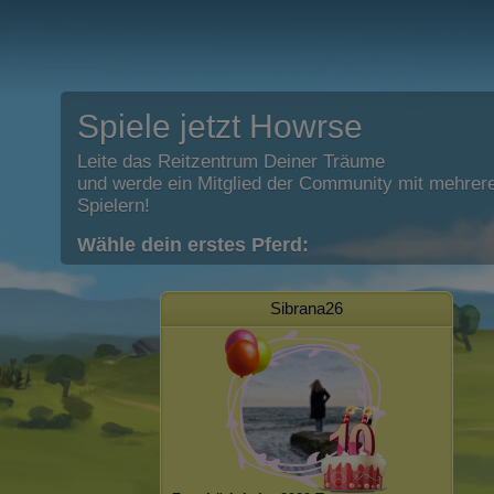
Spiele jetzt Howrse
Leite das Reitzentrum Deiner Träume
und werde ein Mitglied der Community mit mehrere
Spielern!
Wähle dein erstes Pferd:
Sibrana26