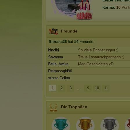
Letzte Verbind
Karma:
10
Punk
Freunde
Sibrana26
hat
54
Freunde:
bincibi
So viele Erinnerungen :)
Savanna
Treue Lostauschpartnerin :)
Bella_Amira
Mag Geschichten xD
Reitpassgirl96
süsse Celina
1
2
3
...
9
10
11
Die Trophäen