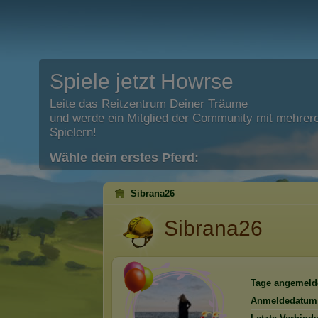
Spiele jetzt Howrse
Leite das Reitzentrum Deiner Träume
und werde ein Mitglied der Community mit mehrere
Spielern!
Wähle dein erstes Pferd:
Sibrana26
Sibrana26
Tage angemeld
Anmeldedatum