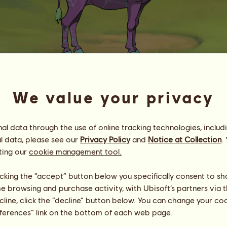
We value your privacy
Zonkey VII
piedra preciosa
Energie
21
%
l data through the use of online tracking technologies, includ
19:30
Gesundheit
100
%
l data, please see our
Privacy Policy
and
Notice at Collection
.
Moral
100
%
ting our
cookie management tool.
Fähigkeiten
Insgesamt:
4995.55
licking the “accept” button below you specifically consent to s
Ausdauer
909.77
me browsing and purchase activity, with Ubisoft’s partners via t
Tempo
855.56
ecline, click the “decline” button below. You can change your c
Dressur
1184.84
eferences” link on the bottom of each web page.
Galopp
1105.59
Trab
635.89