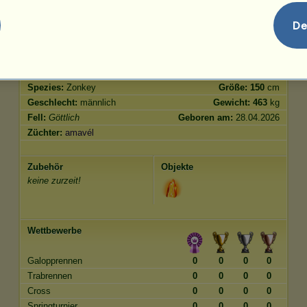
Springen
303.90
De
Merkmale
Genetik
Bonus
Rasse:
Göttlich
Alter:
6 Jahre 6 Monate
Spezies:
Zonkey
Größe:
150
cm
Geschlecht:
männlich
Gewicht:
463
kg
Fell:
Göttlich
Geboren am:
28.04.2026
Züchter:
amavél
Zubehör
Objekte
keine zurzeit!
Wettbewerbe
Galopprennen
0
0
0
0
Trabrennen
0
0
0
0
Cross
0
0
0
0
Springturnier
0
0
0
0