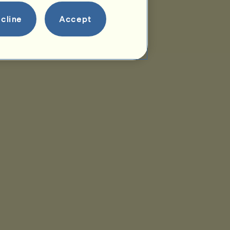
cline
Accept