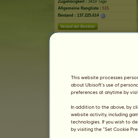
Zugehörigkeit :
3419 Tage
Allgemeine Rangliste :
515.
Bestand :
137.225.614
Verlauf der Besitzer
Greendel
This website processes persona
about Ubisoft's use of persona
preferences at anytime by visi
In addition to the above, by c
website activity, including ga
technologies. If you wish to d
by visiting the “Set Cookie Pr