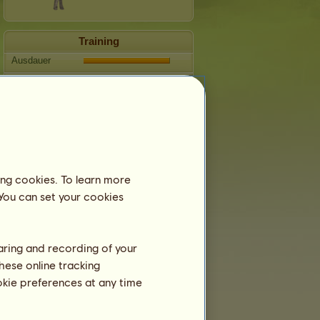
Training
Ausdauer
Tempo
Dressur
Galopp
Trab
Springen
ing cookies. To learn more
 You can set your cookies
Fortpflanzung
Informationen
haring and recording of your
Zonkey VII
kann sich nicht fortpflanzen.
hese online tracking
Stammbaum
ookie preferences at any time