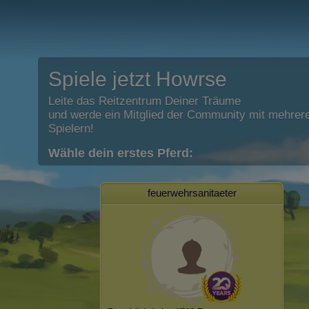
Spiele jetzt Howrse
Leite das Reitzentrum Deiner Träume
und werde ein Mitglied der Community mit mehrere
Spielern!
Wähle dein erstes Pferd:
feuerwehrsanitaeter