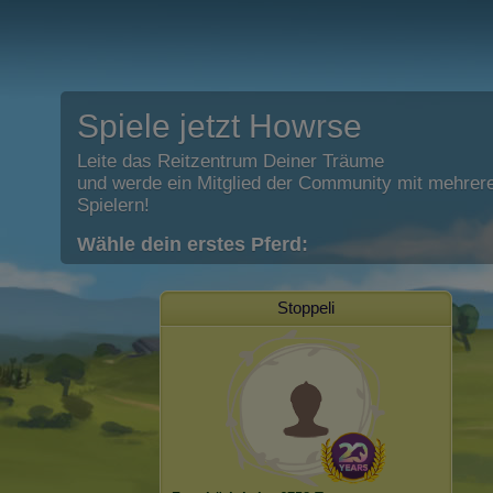
Spiele jetzt Howrse
Leite das Reitzentrum Deiner Träume
und werde ein Mitglied der Community mit mehrere
Spielern!
Wähle dein erstes Pferd:
Stoppeli