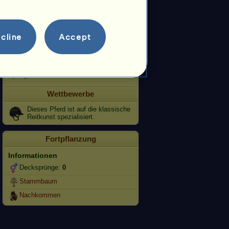
Tempo
Dressur
cline
Accept
Galopp
Trab
Springen
Wettbewerbe
Dieses Pferd ist auf die klassische
Reitkunst spezialisiert.
Fortpflanzung
Informationen
Decksprünge:
0
Stammbaum
Nachkommen