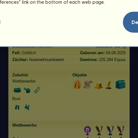
eferences” link on the bottom of each web page.
Springen
400.00
De
Merkmale
Genetik
Bonus
Rasse:
Göttlich
Alter:
3030 Jahre 2 Monate
Spezies:
Reitpferd
Größe:
153
cm
Geschlecht:
männlich
Gewicht:
459
kg
Fell:
Göttlich
Geboren am:
04.08.2025
Züchter:
feuerwehrsanitaeter
Gewinne:
225.284 Equus
Zubehör
Objekte
Wettbewerbe
Boni
Wettbewerbe