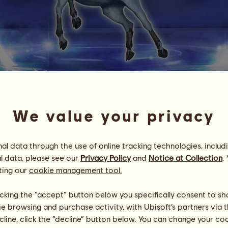
Skorpion
Rettungs-Götter
We value your privacy
Energie
31
%
23:45
Gesundheit
100
%
l data through the use of online tracking technologies, includ
Moral
100
%
l data, please see our
Privacy Policy
and
Notice at Collection
.
ting our
cookie management tool.
Fähigkeiten
Insgesamt:
2400.00
Ausdauer
400.00
Tempo
400.00
licking the “accept” button below you specifically consent to s
Dressur
400.00
me browsing and purchase activity, with Ubisoft’s partners via t
Galopp
400.00
ecline, click the “decline” button below. You can change your c
Trab
400.00