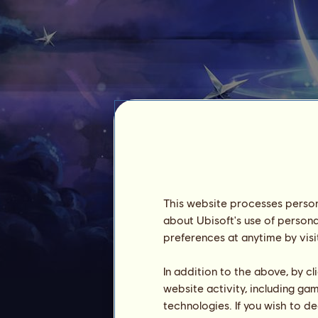
feuerwehrsanitaeter
This website processes persona
about Ubisoft's use of persona
preferences at anytime by visi
Zugehörigkeit :
1767 Tage
Allgemeine Rangliste :
3854.
In addition to the above, by c
Bestand :
4.717.509
website activity, including ga
technologies. If you wish to d
Verlauf der Besitzer