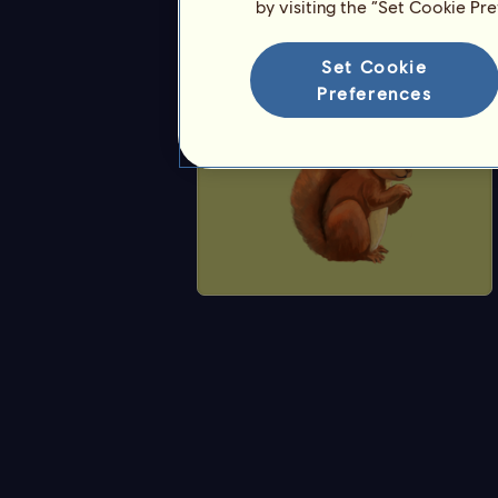
by visiting the “Set Cookie Pr
Eichhörnchen
Set Cookie
Preferences