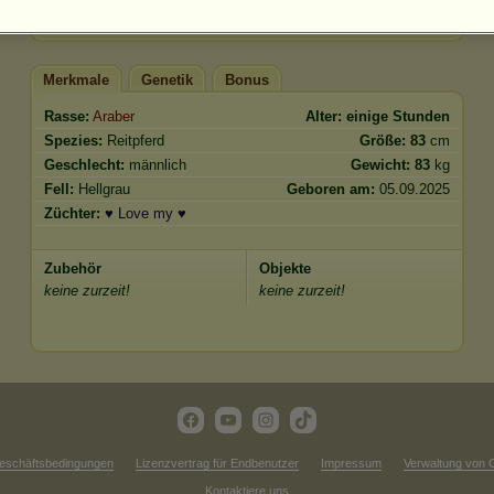
Springen
701.89
Merkmale
Genetik
Bonus
Rasse:
Araber
Alter:
einige Stunden
Spezies:
Reitpferd
Größe:
83
cm
Geschlecht:
männlich
Gewicht:
83
kg
Fell:
Hellgrau
Geboren am:
05.09.2025
Züchter:
♥ Love my ♥
Zubehör
Objekte
keine zurzeit!
keine zurzeit!
eschäftsbedingungen
Lizenzvertrag für Endbenutzer
Impressum
Verwaltung von 
Kontaktiere uns