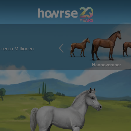
reren Millionen
Hannoveraner