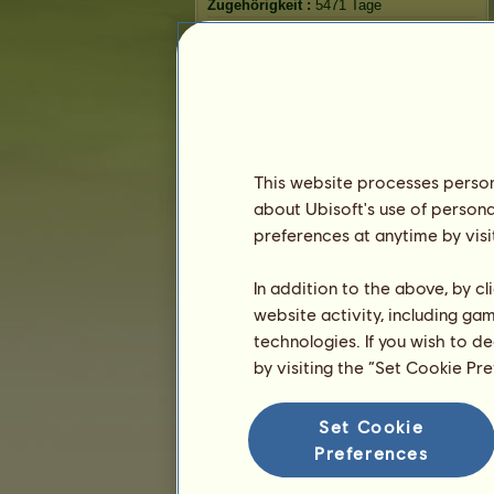
Zugehörigkeit :
5471 Tage
Allgemeine Rangliste :
2369.
Bestand :
195.544.201
Verlauf der Besitzer
Rangliste
This website processes persona
Die Gesamtrangliste
about Ubisoft's use of persona
Die Platzierung für die Rasse
preferences at anytime by visi
Die höchsten Auszeichnungen
In addition to the above, by c
website activity, including ga
technologies. If you wish to d
by visiting the “Set Cookie Pr
Set Cookie
Preferences