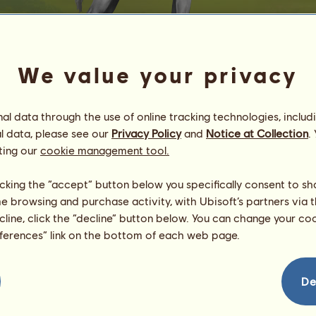
We value your privacy
l data through the use of online tracking technologies, includ
l data, please see our
Privacy Policy
and
Notice at Collection
.
Aron
ting our
cookie management tool.
♥ Love my ♥
Energie
80
%
licking the “accept” button below you specifically consent to s
08:00
Gesundheit
100
%
me browsing and purchase activity, with Ubisoft’s partners via t
Moral
94
%
ecline, click the “decline” button below. You can change your c
eferences” link on the bottom of each web page.
Fähigkeiten
Insgesamt:
4233.40
Ausdauer
1058.52
Tempo
708.15
De
Dressur
894.68
Galopp
501.73
Trab
368.44