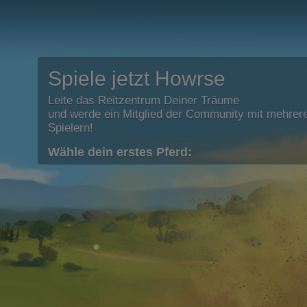
Spiele jetzt Howrse
Leite das Reitzentrum Deiner Träume
und werde ein Mitglied der Community mit mehrere
Spielern!
Wähle dein erstes Pferd: