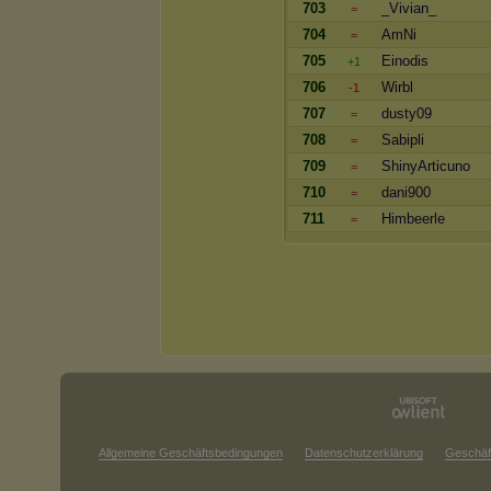
703
_Vivian_
=
704
AmNi
=
705
Einodis
+1
706
Wirbl
-1
707
dusty09
=
708
Sabipli
=
709
ShinyArticuno
=
710
dani900
=
711
Himbeerle
=
Allgemeine Geschäftsbedingungen
Datenschutzerklärung
Geschäf