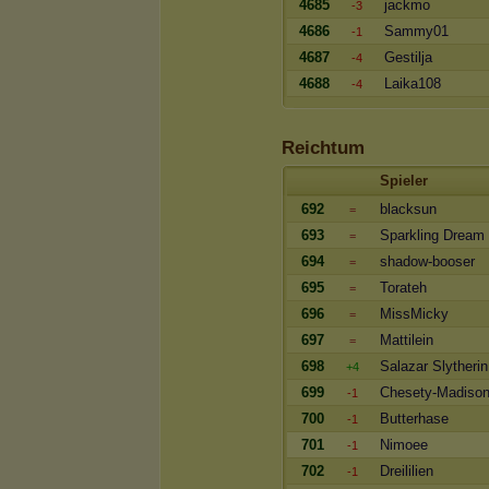
4685
jackmo
-3
4686
Sammy01
-1
4687
Gestilja
-4
4688
Laika108
-4
Reichtum
Spieler
692
blacksun
=
693
Sparkling Dream
=
694
shadow-booser
=
695
Torateh
=
696
MissMicky
=
697
Mattilein
=
698
Salazar Slytherin
+4
699
Chesety-Madiso
-1
700
Butterhase
-1
701
Nimoee
-1
702
Dreililien
-1