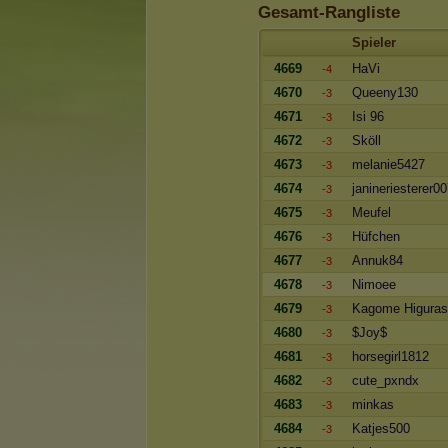
Gesamt-Rangliste
Spieler
4669
HaVi
-4
4670
Queeny130
-3
4671
Isi 96
-3
4672
Sköll
-3
4673
melanie5427
-3
4674
janineriesterer0
-3
4675
Meufel
-3
4676
Hüfchen
-3
4677
Annuk84
-3
4678
Nimoee
-3
4679
Kagome Higuras
-3
4680
$Joy$
-3
4681
horsegirl1812
-3
4682
cute_pxndx
-3
4683
minkas
-3
4684
Katjes500
-3